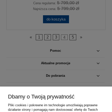
5 799,00 zł
Cena regularna:
5 799,00 zł
Najniższa cena:
do koszyka
«
1
2
3
4
5
»
Pomoc
Aktualne promocje
Do pobrania
Moje konto
Dbamy o Twoją prywatność
Płatności i dostawa
Pliki cookies i pokrewne im technologie umożliwiają poprawne
działanie strony i pomagają nam dostosować ofertę do Twoich