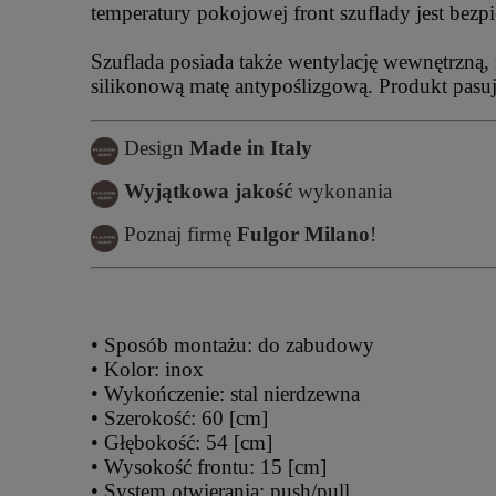
temperatury pokojowej front szuflady jest bez
Szuflada posiada także wentylację wewnętrzną
silikonową matę antypoślizgową. Produkt pasuj
Design
Made in Italy
Wyjątkowa jakość
wykonania
Poznaj firmę
Fulgor Milano
!
• Sposób montażu: do zabudowy
• Kolor: inox
• Wykończenie: stal nierdzewna
• Szerokość: 60 [cm]
• Głębokość: 54 [cm]
• Wysokość frontu: 15 [cm]
• System otwierania: push/pull