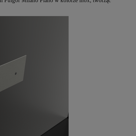
ii Fulgor Milano Plano w kolorze inox, tworząc