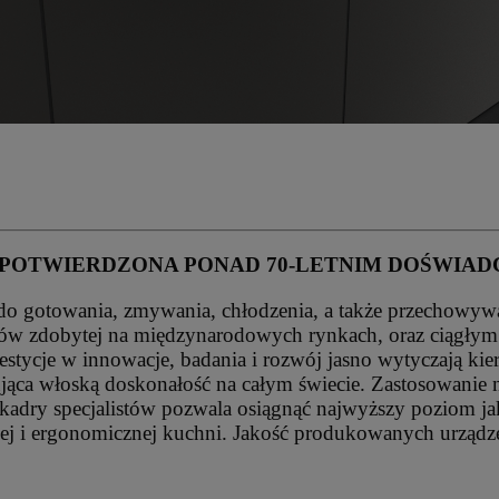
 POTWIERDZONA PONAD 70-LETNIM DOŚWIAD
do gotowania, zmywania, chłodzenia, a także przechowywa
tów zdobytej na międzynarodowych rynkach, oraz ciągłym 
estycje w innowacje, badania i rozwój jasno wytyczają ki
ująca włoską doskonałość na całym świecie. Zastosowanie
kadry specjalistów pozwala osiągnąć najwyższy poziom jako
wej i ergonomicznej kuchni. Jakość produkowanych urządz