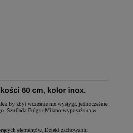
ości 60 cm, kolor inox.
iłek by zbyt wcześnie nie wystygł, jednocześnie
go. Szuflada Fulgor Milano wyposażona w
orących elementów. Dzięki zachowaniu