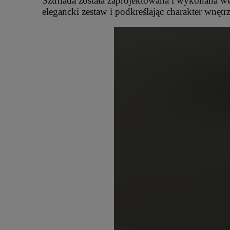
Szuflada została zaprojektowana i wykonana we
elegancki zestaw i podkreślając charakter wnętrz