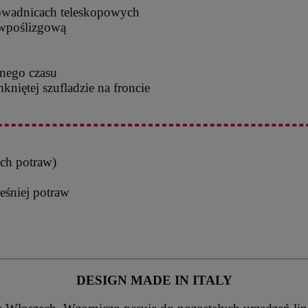
owadnicach teleskopowych
iwpoślizgową
onego czasu
kniętej szufladzie na froncie
ych potraw)
eśniej potraw
DESIGN MADE IN ITALY