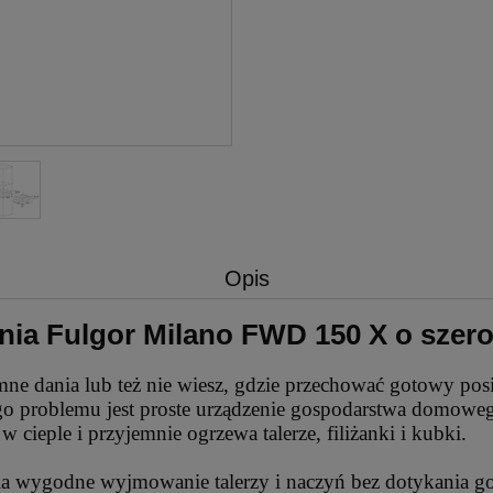
Opis
ia Fulgor Milano FWD 150 X o szerok
zimne dania lub też nie wiesz, gdzie przechować gotowy pos
go problemu jest proste urządzenie gospodarstwa domowe
cieple i przyjemnie ogrzewa talerze, filiżanki i kubki.
ia wygodne wyjmowanie talerzy i naczyń bez dotykania g