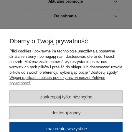
Aktualne promocje
Do pobrania
Moje konto
Dbamy o Twoją prywatność
Płatności i dostawa
Pliki cookies i pokrewne im technologie umożliwiają poprawne
działanie strony i pomagają nam dostosować ofertę do Twoich
Informacje
potrzeb. Możesz zaakceptować wykorzystanie przez nas
wszystkich tych plików i przejść do sklepu lub dostosować użycie
plików do swoich preferencji, wybierając opcję "Dostosuj zgody".
O nas
Więcej o plikach cookies przeczytasz w naszej Polityce
prywatności.
zaakceptuj tylko niezbędne
dostosuj zgody
zaakceptuj wszystkie