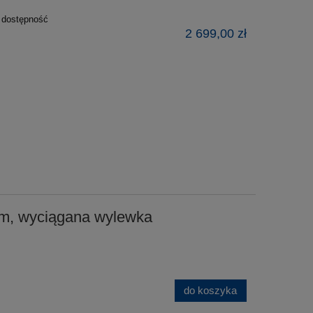
ź dostępność
2 699,00 zł
m, wyciągana wylewka
do koszyka