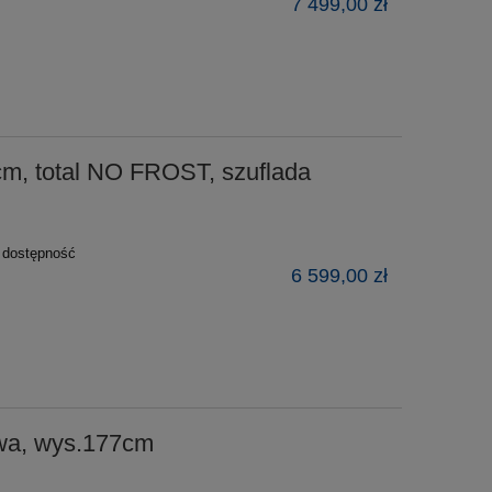
7 499,00 zł
m, total NO FROST, szuflada
ź dostępność
6 599,00 zł
owa, wys.177cm