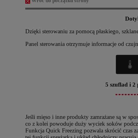
Wróć do początku strony
Doty
Dzięki sterowaniu za pomocą płaskiego, szkla
Panel sterowania otrzymuje informacje od czujn
5 szuflad i 
Jeśli mięso i inne produkty zamrażane są w spo
co z kolei powoduje duży wyciek soków podcza
Funkcja Quick Freezing pozwala skrócić czas 
tej funkcji sprężarka i układ chłodniczy pracuj