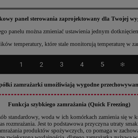
kowy panel sterowania zaprojektowany dla Twojej wy
nego panelu można zmieniać ustawienia jednym dotknięcie
ików temperatury, które stale monitorują temperaturę w za
2 półki zamrażarki umożliwiają wygodne przechowywa
Funkcja szybkiego zamrażania (Quick Freezing)
sób standardowy, woda w ich komórkach zamienia się w kry
s rozmrażania. Jest to podstawowa przyczyna utraty smak
zamrażania produktów spożywczych, co pomaga w zachowan
ą ze zwiększoną wydajnością, dlatego zamrażarka zużywa wię