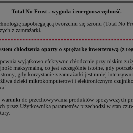
Total No Frost - wygoda i energooszczędność.
nologię zapobiegającą tworzeniu się szronu (Total No Fr
ych z zamrażarki.
stem chłodzenia oparty o sprężarkę inwerterową (z r
wnia wyjątkowo efektywne chłodzenie przy niskim zużyci
ność maksymalną, co jest szczególnie istotne, gdy potrze
 strony, gdy korzystanie z zamrażarki jest mniej intensywn
żliwa dzięki mikrokomputerowi i elektronicznym czujnik
ka!
e warunki do przechowywania produktów spożywczych prz
ych przez Użytkownika parametrów przechodzi w stan czuw
tury.