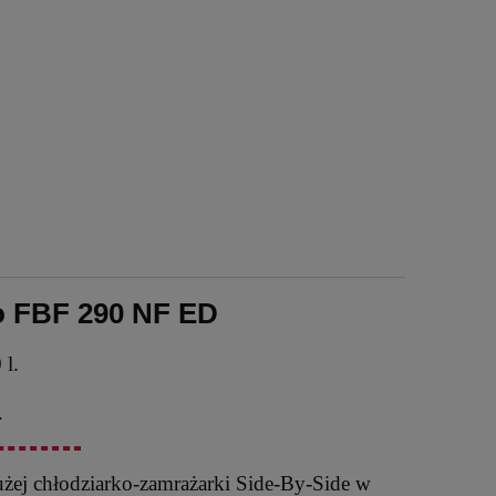
o FBF 290 NF ED
 l.
.
użej chłodziarko-zamrażarki Side-By-Side w