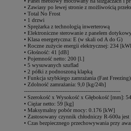
• Panel meblowy mocowany na ślizgaczach i p
• Zawiasy po lewej stronie z możliwością przeł
• Total No Frost
• 1 drzwi
• Sprężarka z technologią inwerterową
• Elektroniczne sterowanie z panelem dotyko
• Klasa energetyczna: E (w skali od A do G)
• Roczne zużycie energii elektrycznej: 234 [kW
• Głośność: 41 [dB]
• Pojemność netto: 200 [l.]
• 5 wysuwanych szuflad
• 2 półki z podnoszoną klapką
• Funkcja szybkiego zamrażania (Fast Freezing)
• Zdolność zamrażania: 9,0 [kg/24h]
-------------------------------------------------------
• Szerokość x Wysokość x Głębokość [mm]: 5
• Ciężar netto: 59 [kg]
• Maksymalny pobór mocy: 0.176 [kW]
• Zastosowany czynnik chłodniczy R-600a jest
• Czas bezpiecznego przechowywania przy awari