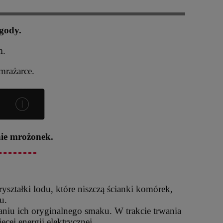
gody.
m.
mrażarce.
nie mrożonek.
ształki lodu, które niszczą ścianki komórek,
u.
iu ich oryginalnego smaku. W trakcie trwania
cej energii elektrycznej.