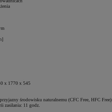
rowadnicach
ożenia
wym
h]
40 x 1770 x 545
 przyjazny środowisku naturalnemu (CFC Free, HFC Free)
i zasilania: 11 godz.