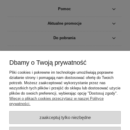
Pomoc
Aktualne promocje
Do pobrania
Moje konto
Dbamy o Twoją prywatność
Płatności i dostawa
Pliki cookies i pokrewne im technologie umożliwiają poprawne
działanie strony i pomagają nam dostosować ofertę do Twoich
Informacje
potrzeb. Możesz zaakceptować wykorzystanie przez nas
wszystkich tych plików i przejść do sklepu lub dostosować użycie
plików do swoich preferencji, wybierając opcję "Dostosuj zgody".
O nas
Więcej o plikach cookies przeczytasz w naszej Polityce
prywatności.
zaakceptuj tylko niezbędne