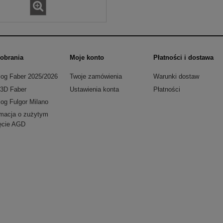
obrania
Moje konto
Płatności i dostawa
log Faber 2025/2026
Twoje zamówienia
Warunki dostaw
i 3D Faber
Ustawienia konta
Płatności
log Fulgor Milano
rmacja o zużytym
ęcie AGD