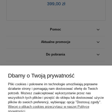
399,00 zł
Pomoc
Aktualne promocje
Do pobrania
Moje konto
Dbamy o Twoją prywatność
Płatności i dostawa
Pliki cookies i pokrewne im technologie umożliwiają poprawne
działanie strony i pomagają nam dostosować ofertę do Twoich
Informacje
potrzeb. Możesz zaakceptować wykorzystanie przez nas
wszystkich tych plików i przejść do sklepu lub dostosować użycie
plików do swoich preferencji, wybierając opcję "Dostosuj zgody".
O nas
Więcej o plikach cookies przeczytasz w naszej Polityce
prywatności.