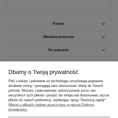
Pomoc
Aktualne promocje
Do pobrania
Moje konto
Dbamy o Twoją prywatność
Płatności i dostawa
Pliki cookies i pokrewne im technologie umożliwiają poprawne
działanie strony i pomagają nam dostosować ofertę do Twoich
Informacje
potrzeb. Możesz zaakceptować wykorzystanie przez nas
wszystkich tych plików i przejść do sklepu lub dostosować użycie
plików do swoich preferencji, wybierając opcję "Dostosuj zgody".
O nas
Więcej o plikach cookies przeczytasz w naszej Polityce
prywatności.