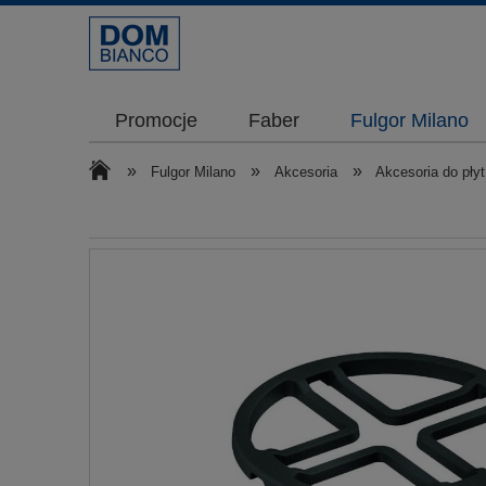
Promocje
Faber
Fulgor Milano
»
»
»
Fulgor Milano
Akcesoria
Akcesoria do pły