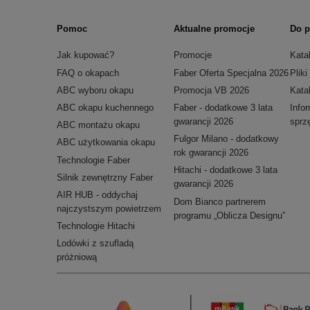
Pomoc
Aktualne promocje
Do p
Jak kupować?
Promocje
Kata
FAQ o okapach
Faber Oferta Specjalna 2026
Plik
ABC wyboru okapu
Promocja VB 2026
Kata
ABC okapu kuchennego
Faber - dodatkowe 3 lata
Info
gwarancji 2026
sprz
ABC montażu okapu
Fulgor Milano - dodatkowy
ABC użytkowania okapu
rok gwarancji 2026
Technologie Faber
Hitachi - dodatkowe 3 lata
Silnik zewnętrzny Faber
gwarancji 2026
AIR HUB - oddychaj
Dom Bianco partnerem
najczystszym powietrzem
programu „Oblicza Designu”
Technologie Hitachi
Lodówki z szufladą
próżniową