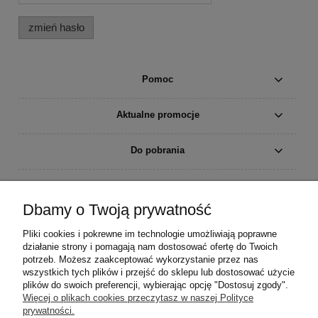
zmień hasło
Pomoc
Aktualne promocje
Do pobrania
Moje konto
Dbamy o Twoją prywatność
Płatności i dostawa
Pliki cookies i pokrewne im technologie umożliwiają poprawne
działanie strony i pomagają nam dostosować ofertę do Twoich
Informacje
potrzeb. Możesz zaakceptować wykorzystanie przez nas
wszystkich tych plików i przejść do sklepu lub dostosować użycie
plików do swoich preferencji, wybierając opcję "Dostosuj zgody".
O nas
Więcej o plikach cookies przeczytasz w naszej Polityce
prywatności.