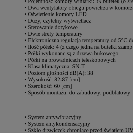
• Pojemność komory winiarki: 39 butelek (o ś
• Dwa wentylatory obiegu powietrza w komorz
• Oświetlenie komory LED
• Duży, czytelny wyświetlacz
• Sterowanie dotykowe
• Dwie strefy temperatury
• Elektroniczna regulacja temperatury od 5°C 
• Ilość półek: 4 (z czego jedna na butelki sza
• Półki wykonane są z drzewa bukowego
• Półki na prowadnicach teleskopowych
• Klasa klimatyczna: SN-T
• Poziom głośności dB(A): 38
• Wysokość: 82-87 [cm]
• Szerokość: 60 [cm]
• Sposób montażu: do zabudowy, podblatowy
• System antywibracyjny
• System antykondensacyjny
• Szkło drzwiczek chroniące przed światłem U