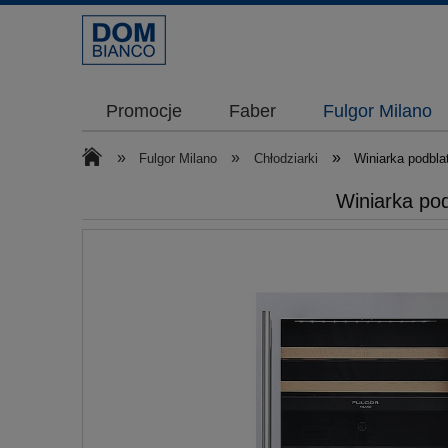
Promocje
Faber
Fulgor Milano
»
»
»
Fulgor Milano
Chłodziarki
Winiarka podbl
Winiarka po