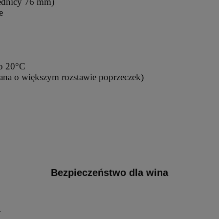
rednicy 76 mm)
e
do 20°C
mpana o większym rozstawie poprzeczek)
Bezpieczeństwo dla wina
V