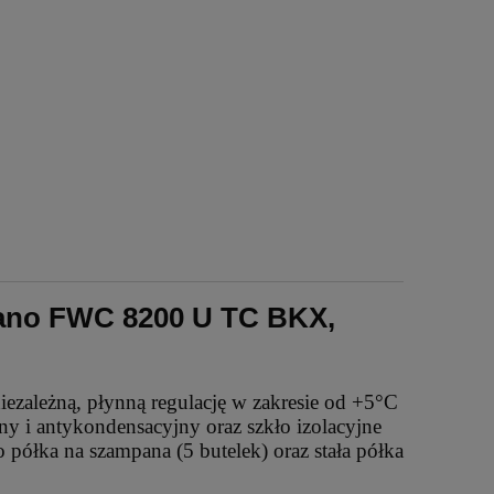
lano FWC 8200 U TC BKX,
ezależną, płynną regulację w zakresie od +5°C
y i antykondensacyjny oraz szkło izolacyjne
ółka na szampana (5 butelek) oraz stała półka