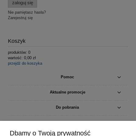
zaloguj się
Nie pamiętasz hasła?
Zarejestruj się
Koszyk
produktów:
0
wartość:
0,00 zł
przejdź do koszyka
Pomoc
Aktualne promocje
Do pobrania
Moje konto
Dbamy o Twoją prywatność