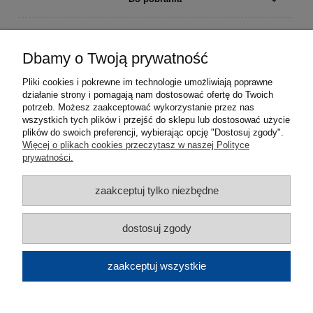
Moje konto
Dbamy o Twoją prywatność
Płatności i dostawa
Pliki cookies i pokrewne im technologie umożliwiają poprawne
działanie strony i pomagają nam dostosować ofertę do Twoich
Informacje
potrzeb. Możesz zaakceptować wykorzystanie przez nas
wszystkich tych plików i przejść do sklepu lub dostosować użycie
plików do swoich preferencji, wybierając opcję "Dostosuj zgody".
O nas
Więcej o plikach cookies przeczytasz w naszej Polityce
prywatności.
zaakceptuj tylko niezbędne
dostosuj zgody
zaakceptuj wszystkie