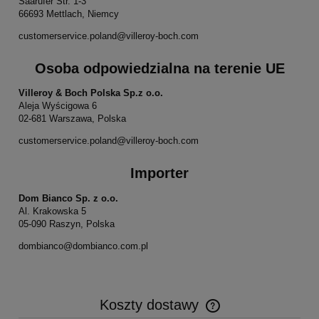
Saarufer Str. 1-3
66693 Mettlach, Niemcy
customerservice.poland@villeroy-boch.com
Osoba odpowiedzialna na terenie UE
Villeroy & Boch Polska Sp.z o.o.
Aleja Wyścigowa 6
02-681 Warszawa, Polska
customerservice.poland@villeroy-boch.com
Importer
Dom Bianco Sp. z o.o.
Al. Krakowska 5
05-090 Raszyn, Polska
dombianco@dombianco.com.pl
Koszty dostawy
Cena nie zawiera ewentualnych kosztów płatności