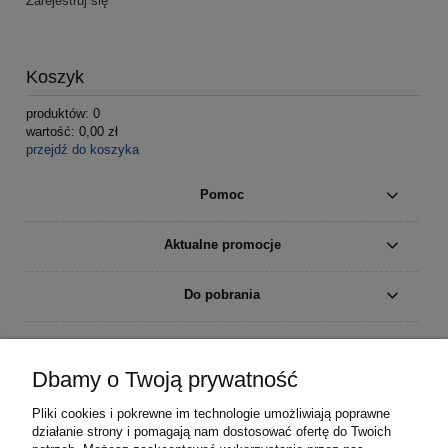
Zarejestruj się
Koszyk
produktów:
0
wartość:
0,00 zł
przejdź do koszyka
Pomoc
Aktualne promocje
Do pobrania
Moje konto
Dbamy o Twoją prywatność
Płatności i dostawa
Pliki cookies i pokrewne im technologie umożliwiają poprawne
działanie strony i pomagają nam dostosować ofertę do Twoich
Informacje