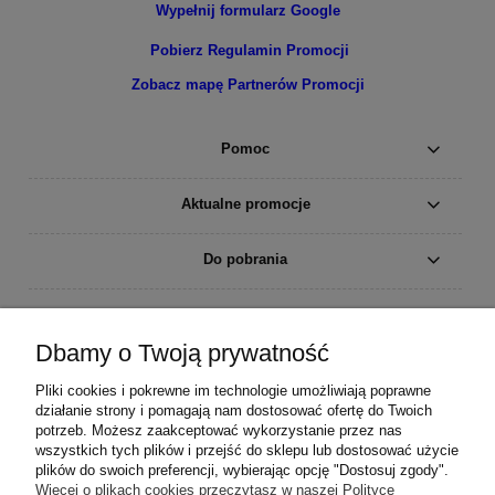
Wypełnij formularz Google
Pobierz Regulamin Promocji
Zobacz mapę Partnerów Promocji
Pomoc
Aktualne promocje
Do pobrania
Moje konto
Dbamy o Twoją prywatność
Płatności i dostawa
Pliki cookies i pokrewne im technologie umożliwiają poprawne
działanie strony i pomagają nam dostosować ofertę do Twoich
Informacje
potrzeb. Możesz zaakceptować wykorzystanie przez nas
wszystkich tych plików i przejść do sklepu lub dostosować użycie
plików do swoich preferencji, wybierając opcję "Dostosuj zgody".
O nas
Więcej o plikach cookies przeczytasz w naszej Polityce