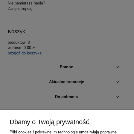
Nie pamiętasz hasła?
Zarejestruj się
Koszyk
produktów:
0
wartość:
0,00 zł
przejdź do koszyka
Pomoc
Aktualne promocje
Do pobrania
Moje konto
Dbamy o Twoją prywatność
Płatności i dostawa
Pliki cookies i pokrewne im technologie umożliwiają poprawne