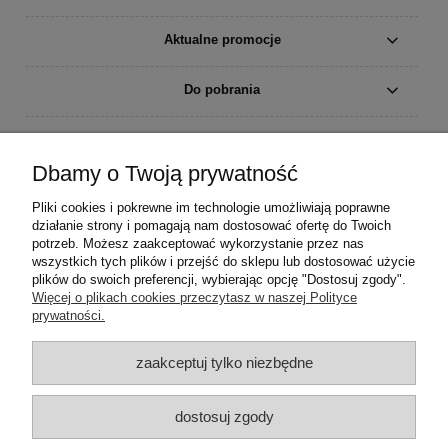
Aktualne promocje
Do pobrania
Moje konto
Dbamy o Twoją prywatność
Płatności i dostawa
Pliki cookies i pokrewne im technologie umożliwiają poprawne
działanie strony i pomagają nam dostosować ofertę do Twoich
Informacje
potrzeb. Możesz zaakceptować wykorzystanie przez nas
wszystkich tych plików i przejść do sklepu lub dostosować użycie
plików do swoich preferencji, wybierając opcję "Dostosuj zgody".
O nas
Więcej o plikach cookies przeczytasz w naszej Polityce
prywatności.
zaakceptuj tylko niezbędne
dostosuj zgody