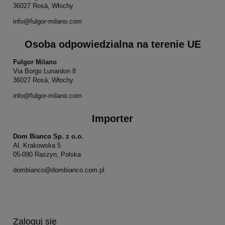
36027 Rosà, Włochy
info@fulgor-milano.com
Osoba odpowiedzialna na terenie UE
Fulgor Milano
Via Borgo Lunardon 8
36027 Rosà, Włochy
info@fulgor-milano.com
Importer
Dom Bianco Sp. z o.o.
Al. Krakowska 5
05-090 Raszyn, Polska
dombianco@dombianco.com.pl
Zaloguj się