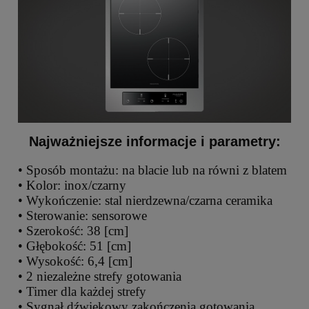
Najważniejsze informacje i parametry:
• Sposób montażu: na blacie lub na równi z blatem
• Kolor: inox/czarny
• Wykończenie: stal nierdzewna/czarna ceramika
• Sterowanie: sensorowe
• Szerokość: 38 [cm]
• Głębokość: 51 [cm]
• Wysokość: 6,4 [cm]
• 2 niezależne strefy gotowania
• Timer dla każdej strefy
• Sygnał dźwiękowy zakończenia gotowania