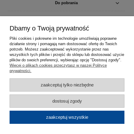
Do pobrania
Moje konto
Dbamy o Twoją prywatność
Płatności i dostawa
Pliki cookies i pokrewne im technologie umożliwiają poprawne
działanie strony i pomagają nam dostosować ofertę do Twoich
Informacje
potrzeb. Możesz zaakceptować wykorzystanie przez nas
wszystkich tych plików i przejść do sklepu lub dostosować użycie
plików do swoich preferencji, wybierając opcję "Dostosuj zgody".
O nas
Więcej o plikach cookies przeczytasz w naszej Polityce
prywatności.
zaakceptuj tylko niezbędne
dostosuj zgody
zaakceptuj wszystkie