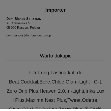
Importer
Dom Bianco Sp. z o.o.
Al. Krakowska 5
05-090 Raszyn, Polska
dombianco@dombianco.com.pl
Warto dokupić
Filtr Long Lasting kpl. do
Beat,Cocktail,Belle,Chloe,Glam-Light i G-L
Zero Drip Plus,Heaven 2.0,In-Lighti,Inka Lux
i Plus,Maxima,Nest Plus,Tweet,Odette,
Onyx-C i V, Bi-C-V-Air,Zoom Plus, T-Shelf,