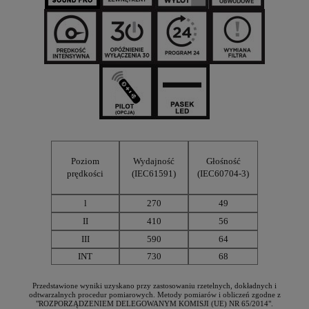
Poziom
Wydajność
Głośność
prędkości
(IEC61591)
(IEC60704-3)
l
270
49
II
410
56
III
590
64
INT
730
68
Przedstawione wyniki uzyskano przy zastosowaniu rzetelnych, dokładnych i
odtwarzalnych procedur pomiarowych. Metody pomiarów i obliczeń zgodne z
"ROZPORZĄDZENIEM DELEGOWANYM KOMISJI (UE) NR 65/2014".