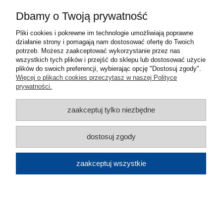
Thea
Dbamy o Twoją prywatność
849,00 zł
Pliki cookies i pokrewne im technologie umożliwiają poprawne
działanie strony i pomagają nam dostosować ofertę do Twoich
potrzeb. Możesz zaakceptować wykorzystanie przez nas
wszystkich tych plików i przejść do sklepu lub dostosować użycie
plików do swoich preferencji, wybierając opcję "Dostosuj zgody".
Więcej o plikach cookies przeczytasz w naszej Polityce
prywatności.
zaakceptuj tylko niezbędne
Filtry węglowe kpl.do
Beat,Cocktail,Belle,Chloe,Glam-Light i G-L
dostosuj zgody
Zero Drip Plus,Heaven 2.0,In-Lighti,Inka Lux
zaakceptuj wszystkie
i Plus,Maxima,Nest Plus,Tweet,Odette,
Onyx-C i V, Bi-C-V-Air,Zoom Plus, T-Shelf,
Thea
69,00 zł