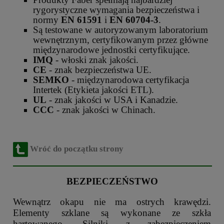
rygorystyczne wymagania bezpieczeństwa i
normy
EN 61591
i
EN 60704-3
.
Są testowane w autoryzowanym laboratorium
wewnętrznym, certyfikowanym przez główne
międzynarodowe jednostki certyfikujące.
IMQ
- włoski znak jakości.
CE
- znak bezpieczeństwa UE.
SEMKO
- międzynarodowa certyfikacja
Intertek (Etykieta jakości ETL).
UL
- znak jakości w USA i Kanadzie.
CCC
- znak jakości w Chinach.
Wróć do początku strony
BEZPIECZEŃSTWO
Wewnątrz okapu nie ma ostrych krawędzi.
Elementy szklane są wykonane ze szkła
hartowanego. Silniki z zabezpieczeniem