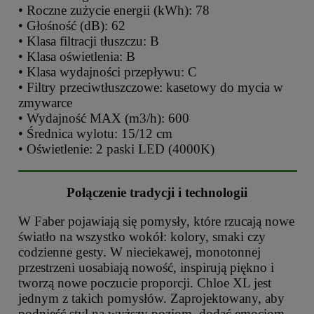
• Roczne zużycie energii (kWh): 78
• Głośność (dB): 62
• Klasa filtracji tłuszczu: B
• Klasa oświetlenia: B
• Klasa wydajności przepływu: C
• Filtry przeciwtłuszczowe: kasetowy do mycia w
zmywarce
• Wydajność MAX (m3/h): 600
• Średnica wylotu: 15/12 cm
• Oświetlenie: 2 paski LED (4000K)
Połączenie tradycji i technologii
W Faber pojawiają się pomysły, które rzucają nowe
światło na wszystko wokół: kolory, smaki czy
codzienne gesty. W nieciekawej, monotonnej
przestrzeni uosabiają nowość, inspirują piękno i
tworzą nowe poczucie proporcji. Chloe XL jest
jednym z takich pomysłów. Zaprojektowany, aby
podnieść styl na wyższy poziom, dodać emocjom