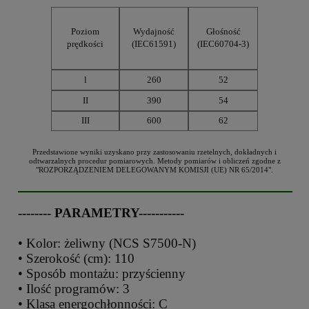
Poziom
Wydajność
Głośność
prędkości
(IEC61591)
(IEC60704-3)
l
260
52
II
390
54
III
600
62
Przedstawione wyniki uzyskano przy zastosowaniu rzetelnych, dokładnych i
odtwarzalnych procedur pomiarowych. Metody pomiarów i obliczeń zgodne z
"ROZPORZĄDZENIEM DELEGOWANYM KOMISJI (UE) NR 65/2014".
-------- PARAMETRY-----------
• Kolor: żeliwny (NCS S7500-N)
• Szerokość (cm): 110
• Sposób montażu: przyścienny
• Ilość programów: 3
• Klasa energochłonności: C