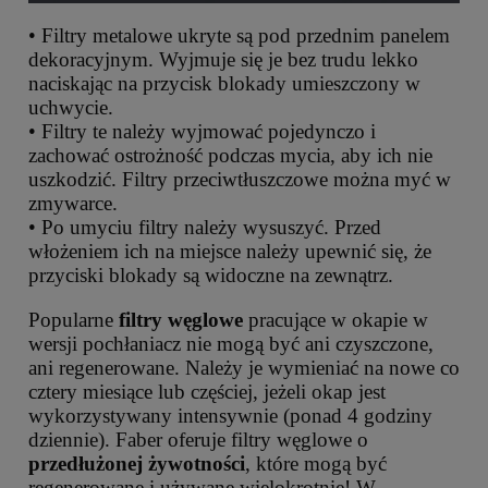
• Filtry metalowe ukryte są pod przednim panelem
dekoracyjnym. Wyjmuje się je bez trudu lekko
naciskając na przycisk blokady umieszczony w
uchwycie.
• Filtry te należy wyjmować pojedynczo i
zachować ostrożność podczas mycia, aby ich nie
uszkodzić. Filtry przeciwtłuszczowe można myć w
zmywarce.
• Po umyciu filtry należy wysuszyć. Przed
włożeniem ich na miejsce należy upewnić się, że
przyciski blokady są widoczne na zewnątrz.
Popularne
filtry węglowe
pracujące w okapie w
wersji pochłaniacz nie mogą być ani czyszczone,
ani regenerowane. Należy je wymieniać na nowe co
cztery miesiące lub częściej, jeżeli okap jest
wykorzystywany intensywnie (ponad 4 godziny
dziennie). Faber oferuje filtry węglowe o
przedłużonej żywotności
, które mogą być
regenerowane i używane wielokrotnie! W