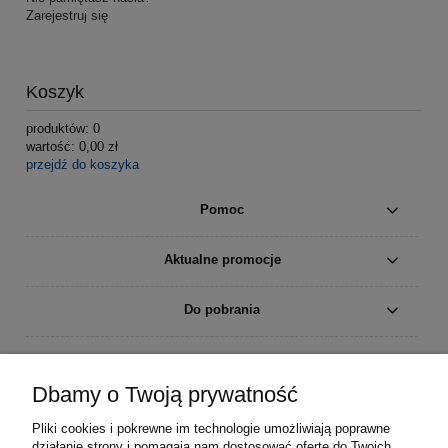
Zarejestruj się
Koszyk
produktów:
0
wartość:
0,00 zł
przejdź do koszyka
Pomoc
Aktualne promocje
Do pobrania
Moje konto
Dbamy o Twoją prywatność
Płatności i dostawa
Pliki cookies i pokrewne im technologie umożliwiają poprawne
działanie strony i pomagają nam dostosować ofertę do Twoich