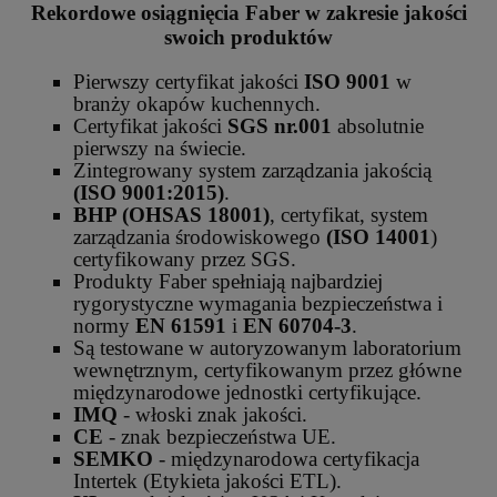
Rekordowe osiągnięcia Faber w zakresie jakości
swoich produktów
Pierwszy certyfikat jakości
ISO 9001
w
branży okapów kuchennych.
Certyfikat jakości
SGS nr.001
absolutnie
pierwszy na świecie.
Zintegrowany system zarządzania jakością
(ISO 9001:2015)
.
BHP (OHSAS 18001)
, certyfikat, system
zarządzania środowiskowego
(ISO 14001
)
certyfikowany przez SGS.
Produkty Faber spełniają najbardziej
rygorystyczne wymagania bezpieczeństwa i
normy
EN 61591
i
EN 60704-3
.
Są testowane w autoryzowanym laboratorium
wewnętrznym, certyfikowanym przez główne
międzynarodowe jednostki certyfikujące.
IMQ
- włoski znak jakości.
CE
- znak bezpieczeństwa UE.
SEMKO
- międzynarodowa certyfikacja
Intertek (Etykieta jakości ETL).