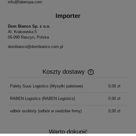
info@faberspa.com
Importer
Dom Bianco Sp. z o.o.
Al. Krakowska 5
05-090 Raszyn, Polska
dombianco@dombianco.com.pl
Koszty dostawy
Cena nie zawiera ewentualnych kosztów płatności
Palety Suus Logistics
(Wysyłki paletowe)
0,00 zł
RABEN Logistics
(RABEN Logistics)
0,00 zł
odbiór osobisty
(odbiór w siedzibie firmy)
0,00 zł
Warto dokupić