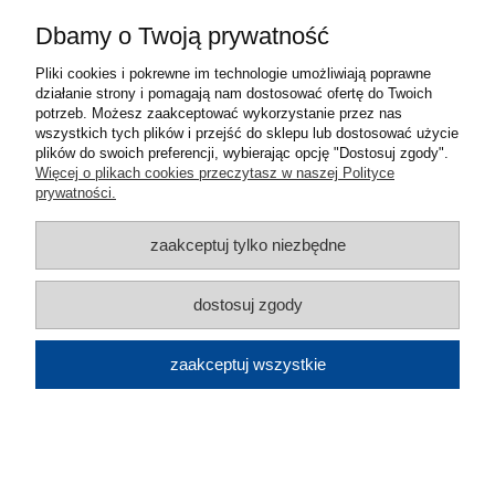
Dbamy o Twoją prywatność
Filtr Long Lasting do okapów
Pliki cookies i pokrewne im technologie umożliwiają poprawne
działanie strony i pomagają nam dostosować ofertę do Twoich
Corinthia,Cylindra,Cylindra Is,Eclipse,In-
potrzeb. Możesz zaakceptować wykorzystanie przez nas
wszystkich tych plików i przejść do sklepu lub dostosować użycie
Nova Premium,Zero Drip, In-Nova
plików do swoich preferencji, wybierając opcję "Dostosuj zgody".
Więcej o plikach cookies przeczytasz w naszej Polityce
Touch,Onyx-T,T-Air,T-Dark,Stilo
prywatności.
Comfort,Stilo Is.Comfort
zaakceptuj tylko niezbędne
659,00 zł
dostosuj zgody
zaakceptuj wszystkie
Filtr węg.:Corinthia,Cylindra,Cylindra