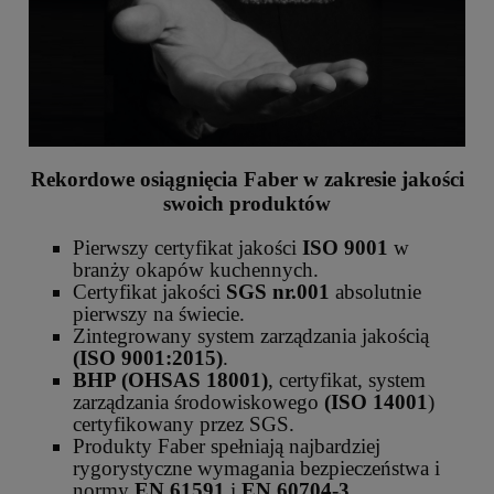
Rekordowe osiągnięcia Faber w zakresie jakości
swoich produktów
Pierwszy certyfikat jakości
ISO 9001
w
branży okapów kuchennych.
Certyfikat jakości
SGS nr.001
absolutnie
pierwszy na świecie.
Zintegrowany system zarządzania jakością
(ISO 9001:2015)
.
BHP (OHSAS 18001)
, certyfikat, system
zarządzania środowiskowego
(ISO 14001
)
certyfikowany przez SGS.
Produkty Faber spełniają najbardziej
rygorystyczne wymagania bezpieczeństwa i
normy
EN 61591
i
EN 60704-3
.