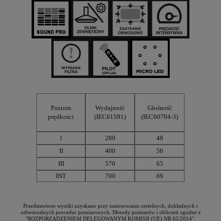
Poziom
Wydajność
Głośność
prędkości
(IEC61591)
(IEC60704-3)
l
280
48
II
400
56
III
570
65
INT
700
69
Przedstawione wyniki uzyskano przy zastosowaniu rzetelnych, dokładnych i
odtwarzalnych procedur pomiarowych. Metody pomiarów i obliczeń zgodne z
"ROZPORZĄDZENIEM DELEGOWANYM KOMISJI (UE) NR 65/2014".