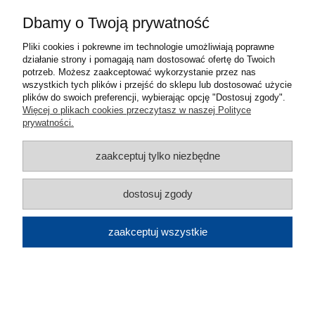
FABER S.p.A.
Dbamy o Twoją prywatność
Viale XIII Luglio, 160
60044 Fabriano, Włochy
Pliki cookies i pokrewne im technologie umożliwiają poprawne
działanie strony i pomagają nam dostosować ofertę do Twoich
info@faberspa.com
potrzeb. Możesz zaakceptować wykorzystanie przez nas
wszystkich tych plików i przejść do sklepu lub dostosować użycie
Importer
plików do swoich preferencji, wybierając opcję "Dostosuj zgody".
Więcej o plikach cookies przeczytasz w naszej Polityce
Dom Bianco Sp. z o.o.
prywatności.
Al. Krakowska 5
05-090 Raszyn, Polska
zaakceptuj tylko niezbędne
dombianco@dombianco.com.pl
dostosuj zgody
Warto dokupić
zaakceptuj wszystkie
Zestaw instalacyjny dla wersji wyciąg z
duktem bocznym do Galileo STRIPES,