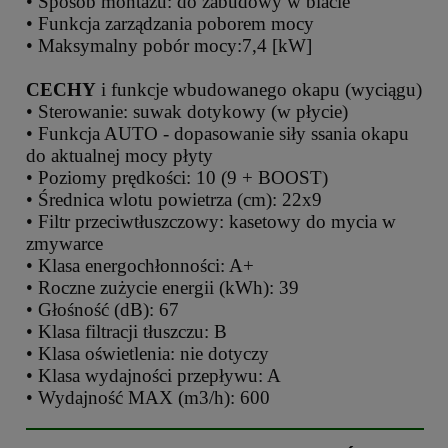
• Sposób montażu: do zabudowy w blacie
• Funkcja zarządzania poborem mocy
• Maksymalny pobór mocy:7,4 [kW]
CECHY
i funkcje wbudowanego okapu (wyciągu)
• Sterowanie: suwak dotykowy (w płycie)
• Funkcja AUTO - dopasowanie siły ssania okapu
do aktualnej mocy płyty
• Poziomy prędkości: 10 (9 + BOOST)
• Średnica wlotu powietrza (cm): 22x9
• Filtr przeciwtłuszczowy: kasetowy do mycia w
zmywarce
• Klasa energochłonności: A+
• Roczne zużycie energii (kWh): 39
• Głośność (dB): 67
• Klasa filtracji tłuszczu: B
• Klasa oświetlenia: nie dotyczy
• Klasa wydajności przepływu: A
• Wydajność MAX (m3/h): 600