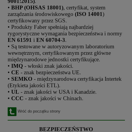
9001:2015)
.
•
BHP (OHSAS 18001)
, certyfikat, system
zarządzania środowiskowego
(ISO 14001
)
certyfikowany przez SGS.
• Produkty Faber spełniają najbardziej
rygorystyczne wymagania bezpieczeństwa i normy
EN 61591
i
EN 60704-3
.
• Są testowane w autoryzowanym laboratorium
wewnętrznym, certyfikowanym przez główne
międzynarodowe jednostki certyfikujące.
•
IMQ
- włoski znak jakości.
•
CE
- znak bezpieczeństwa UE.
•
SEMKO
- międzynarodowa certyfikacja Intertek
(Etykieta jakości ETL).
•
UL
- znak jakości w USA i Kanadzie.
•
CCC
- znak jakości w Chinach.
Wróć do początku strony
BEZPIECZEŃSTWO