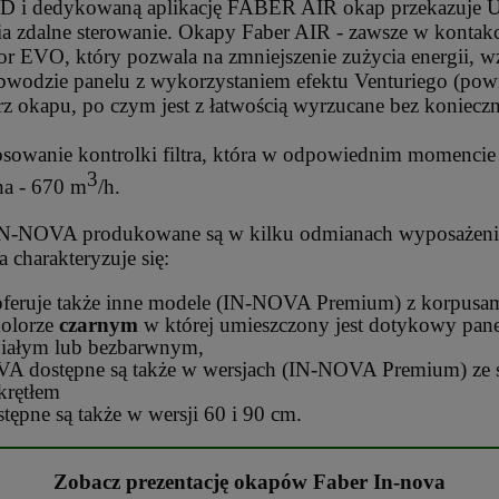
i dedykowaną aplikację FABER AIR okap przekazuje Uż
wia zdalne sterowanie. Okapy Faber AIR - zawsze w kontakc
VO, który pozwala na zmniejszenie zużycia energii, wzro
odzie panelu z wykorzystaniem efektu Venturiego (powiet
z okapu, po czym jest z łatwością wyrzucane bez konieczn
sowanie kontrolki filtra, która w odpowiednim momencie 
3
na - 670 m
/h.
 IN-NOVA produkowane są w kilku odmianach wyposaż
 charakteryzuje się:
 oferuje także inne modele (IN-NOVA Premium) z korpusam
kolorze
czarnym
w której umieszczony jest dotykowy panel
białym lub bezbarwnym,
A dostępne są także w wersjach (IN-NOVA Premium) ze s
rętłem
pne są także w wersji 60 i 90 cm.
Zobacz prezentację okapów Faber In-nova