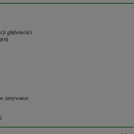
cji głębokości
ącej
a w zmywarce
K