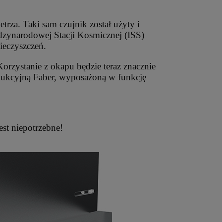
za. Taki sam czujnik został użyty i
ędzynarodowej Stacji Kosmicznej (ISS)
ieczyszczeń.
rzystanie z okapu będzie teraz znacznie
ndukcyjną Faber, wyposażoną w funkcję
st niepotrzebne!