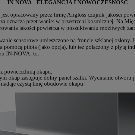
IN-NOVA - ELEGANCJA I NOWOCZESNOŚĆ
opracowany przez firmę Airgloss czujnik jakości powietr
rza oznacza przetrwanie: w przestrzeni kosmicznej. Na Mi
torowania jakości powietrza w poszukiwaniu możliwych zan
ie sensorowe umieszczone na froncie szklanej osłony. Ko
a pomocą pilota (jako opcja), lub też połączony z płytą i
pu IN-NOVA, to:
 z powierzchnią okapu,
m okap zastępuje dolny panel szafki. Wycinanie otworu je
adaje czystą linię obudowie okapu!