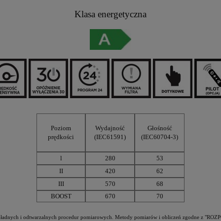
Klasa energetyczna
Poziom
Wydajność
Głośność
prędkości
(IEC61591)
(IEC60704-3)
l
280
53
II
420
62
III
570
68
BOOST
670
70
h, dokładnych i odtwarzalnych procedur pomiarowych. Metody pomiarów i obliczeń zgodn