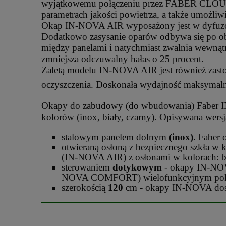
wyjątkowemu połączeniu przez FABER CLOUD 
parametrach jakości powietrza, a także umożli
Okap IN-NOVA AIR wyposażony jest w dyfuzor E
Dodatkowo zasysanie oparów odbywa się po obw
między panelami i natychmiast zwalnia wewnątr
zmniejsza odczuwalny hałas o 25 procent.
Zaletą modelu IN-NOVA AIR jest również zasto
oczyszczenia. Doskonała wydajność maksymal
Okapy do zabudowy (do wbudowania) Faber
kolorów (inox, biały, czarny). Opisywana wersja
stalowym panelem dolnym
(inox)
. Faber
otwieraną osłoną z bezpiecznego szkła w 
(IN-NOVA AIR) z osłonami w kolorach: 
sterowaniem
dotykowym
- okapy IN-NOV
NOVA COMFORT) wielofunkcyjnym pok
szerokością
120
cm - okapy IN-NOVA dostę