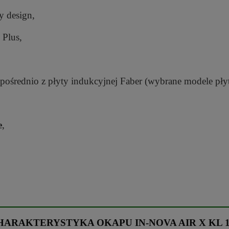
 design,
 Plus,
ośrednio z płyty indukcyjnej Faber (wybrane modele płyt
e
,
HARAKTERYSTYKA OKAPU IN-NOVA AIR X KL 1