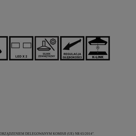
e z "ROZPORZĄDZENIEM DELEGOWANYM KOMISJI (UE) NR 65/2014".