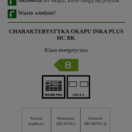
Akcesoria
do okapu, które mogą się przydać
Warto wiedzieć
!
CHARAKTERYSTYKA OKAPU INKA PLUS
HC BK
Klasa energetyczna
Poziom
Wydajność
Głośność
prędkości
(IEC61591)
(IEC60704-3)