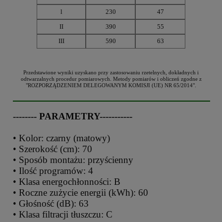
l
230
47
II
390
55
III
590
63
Przedstawione wyniki uzyskano przy zastosowaniu rzetelnych, dokładnych i
odtwarzalnych procedur pomiarowych. Metody pomiarów i obliczeń zgodne z
"ROZPORZĄDZENIEM DELEGOWANYM KOMISJI (UE) NR 65/2014".
-------- PARAMETRY-----------
• Kolor: czarny (matowy)
• Szerokość (cm): 70
• Sposób montażu: przyścienny
• Ilość programów: 4
• Klasa energochłonności: B
• Roczne zużycie energii (kWh): 60
• Głośność (dB): 63
• Klasa filtracji tłuszczu: C