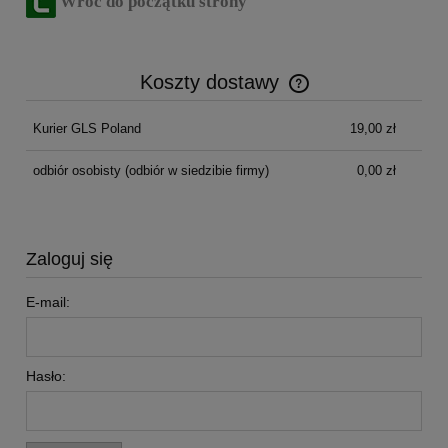
Wróć do początku strony
Koszty dostawy
Cena nie zawiera ewentualnych kosztów płatności
Kurier GLS Poland
19,00 zł
odbiór osobisty
(odbiór w siedzibie firmy)
0,00 zł
Zaloguj się
E-mail:
Hasło: