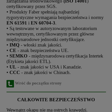
zarządzania środowiskowego
(ISO 14001
)
certyfikowany przez SGS.
• Produkty Faber spełniają najbardziej
rygorystyczne wymagania bezpieczeństwa i normy
EN 61591
i
EN 60704-3
.
• Są testowane w autoryzowanym laboratorium
wewnętrznym, certyfikowanym przez główne
międzynarodowe jednostki certyfikujące.
•
IMQ
- włoski znak jakości.
•
CE
- znak bezpieczeństwa UE.
•
SEMKO
- międzynarodowa certyfikacja Intertek
(Etykieta jakości ETL).
•
UL
- znak jakości w USA i Kanadzie.
•
CCC
- znak jakości w Chinach.
Wróć do początku strony
CAŁKOWITE BEZPIECZEŃSTWO
Wewnątrz okapu nie ma ostrych krawędzi.