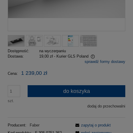
Dostępność:
na wyczerpaniu
Dostawa:
19,00 zł
- Kurier GLS Poland
sprawdź formy dostawy
Cena nie zawiera ewentualnych kosztów płatności
1 239,00 zł
Cena:
do koszyka
szt.
dodaj do przechowalni
Producent:
Faber
zapytaj o produkt
Kod produktu:
F-305.0751.362
poleć znajomemu