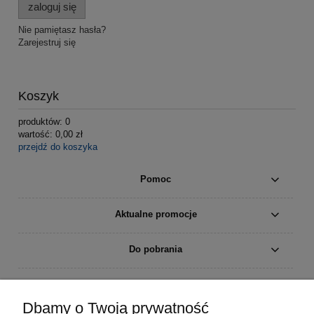
zaloguj się
Nie pamiętasz hasła?
Zarejestruj się
Koszyk
produktów:
0
wartość:
0,00 zł
przejdź do koszyka
Pomoc
Aktualne promocje
Do pobrania
Moje konto
Dbamy o Twoją prywatność