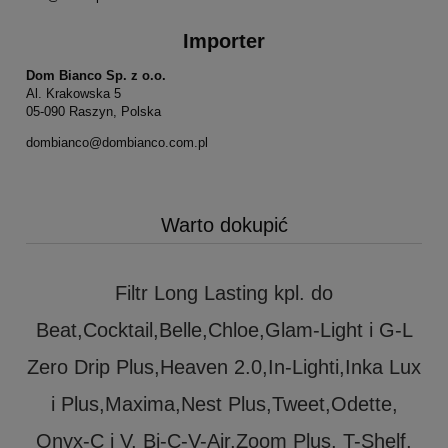
Importer
Dom Bianco Sp. z o.o.
Al. Krakowska 5
05-090 Raszyn, Polska
dombianco@dombianco.com.pl
Warto dokupić
Filtr Long Lasting kpl. do
Beat,Cocktail,Belle,Chloe,Glam-Light i G-L
Zero Drip Plus,Heaven 2.0,In-Lighti,Inka Lux
i Plus,Maxima,Nest Plus,Tweet,Odette,
Onyx-C i V, Bi-C-V-Air,Zoom Plus, T-Shelf,