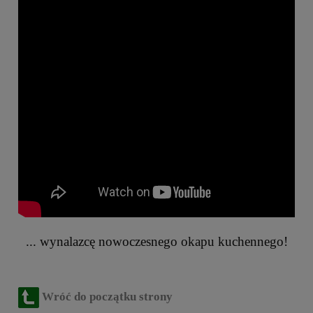
... wynalazcę nowoczesnego okapu kuchennego!
Wróć do początku strony