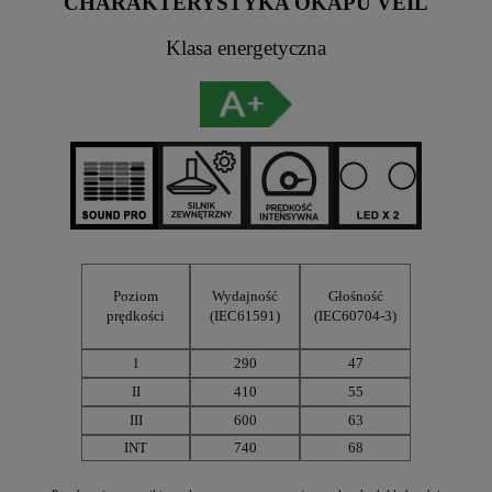
CHARAKTERYSTYKA OKAPU VEIL
Klasa energetyczna
Poziom
Wydajność
Głośność
prędkości
(IEC61591)
(IEC60704-3)
l
290
47
II
410
55
III
600
63
INT
740
68