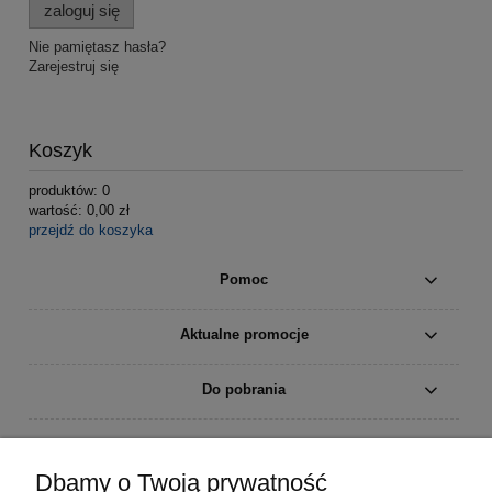
zaloguj się
Nie pamiętasz hasła?
Zarejestruj się
Koszyk
produktów:
0
wartość:
0,00 zł
przejdź do koszyka
Pomoc
Aktualne promocje
Do pobrania
Moje konto
Dbamy o Twoją prywatność