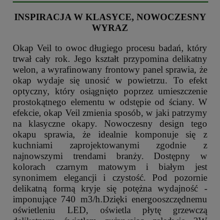
INSPIRACJA W KLASYCE, NOWOCZESNY
WYRAZ
Okap Veil to owoc długiego procesu badań, który
trwał cały rok. Jego kształt przypomina delikatny
welon, a wyrafinowany frontowy panel sprawia, że
okap wydaje się unosić w powietrzu. To efekt
optyczny, który osiągnięto poprzez umieszczenie
prostokątnego elementu w odstępie od ściany. W
efekcie, okap Veil zmienia sposób, w jaki patrzymy
na klasyczne okapy. Nowoczesny design tego
okapu sprawia, że idealnie komponuje się z
kuchniami zaprojektowanymi zgodnie z
najnowszymi trendami branży. Dostępny w
kolorach czarnym matowym i białym jest
synonimem elegancji i czystość. Pod pozornie
delikatną formą kryje się potężna wydajność -
imponujące 740 m3/h.Dzięki energooszczędnemu
oświetleniu LED, oświetla płytę grzewczą