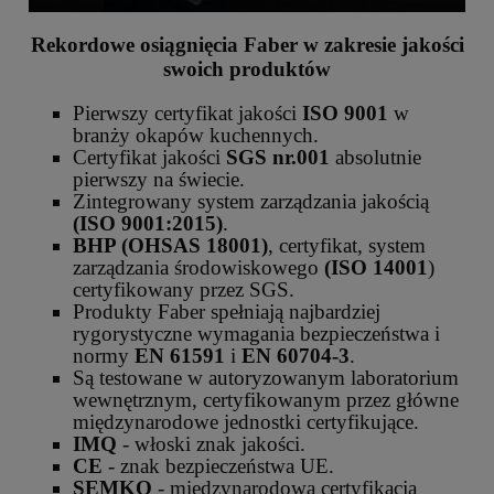
Rekordowe osiągnięcia Faber w zakresie jakości
swoich produktów
Pierwszy certyfikat jakości
ISO 9001
w
branży okapów kuchennych.
Certyfikat jakości
SGS nr.001
absolutnie
pierwszy na świecie.
Zintegrowany system zarządzania jakością
(ISO 9001:2015)
.
BHP (OHSAS 18001)
, certyfikat, system
zarządzania środowiskowego
(ISO 14001
)
certyfikowany przez SGS.
Produkty Faber spełniają najbardziej
rygorystyczne wymagania bezpieczeństwa i
normy
EN 61591
i
EN 60704-3
.
Są testowane w autoryzowanym laboratorium
wewnętrznym, certyfikowanym przez główne
międzynarodowe jednostki certyfikujące.
IMQ
- włoski znak jakości.
CE
- znak bezpieczeństwa UE.
SEMKO
- międzynarodowa certyfikacja