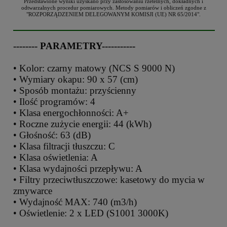
Przedstawione wyniki uzyskano przy zastosowaniu rzetelnych, dokładnych i
odtwarzalnych procedur pomiarowych. Metody pomiarów i obliczeń zgodne z
"ROZPORZĄDZENIEM DELEGOWANYM KOMISJI (UE) NR 65/2014".
-------- PARAMETRY-----------
• Kolor: czarny matowy (NCS S 9000 N)
• Wymiary okapu: 90 x 57 (cm)
• Sposób montażu: przyścienny
• Ilość programów: 4
• Klasa energochłonności: A+
• Roczne zużycie energii: 44 (kWh)
• Głośność: 63 (dB)
• Klasa filtracji tłuszczu: C
• Klasa oświetlenia: A
• Klasa wydajności przepływu: A
• Filtry przeciwtłuszczowe: kasetowy do mycia w
zmywarce
• Wydajność MAX: 740 (m3/h)
• Oświetlenie: 2 x LED (S1001 3000K)