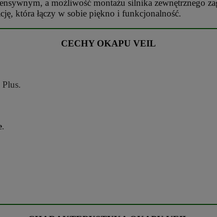
ntensywnym, a możliwość montażu silnika zewnętrznego z
ję, która łączy w sobie piękno i funkcjonalność.
CECHY OKAPU VEIL
 Plus.
e
.