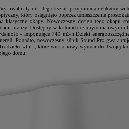
ry trwał cały rok. Jego kształt przypomina delikatny we
optyczny, który osiągnięto poprzez umieszczenie prostokąt
na klasyczne okapy. Nowoczesny design tego okapu spr
dami branży. Dostępny w kolorach czarnym matowym i bia
wydajność - imponujące 740 m3/h.Dzięki energooszczędn
ergii. Ponadto, nowoczesny silnik Sound Pro gwarantuje
. To dzieło sztuki, które wnosi nowy wymiar do Twojej kuc
ojego domu.