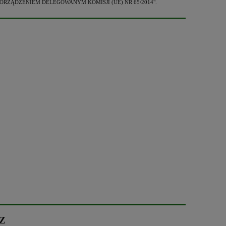
e z "ROZPORZĄDZENIEM DELEGOWANYM KOMISJI (UE) NR 65/2014".
Z