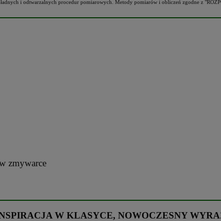
h, dokładnych i odtwarzalnych procedur pomiarowych. Metody pomiarów i obliczeń zgodn
a w zmywarce
INSPIRACJA W KLASYCE, NOWOCZESNY WYRA