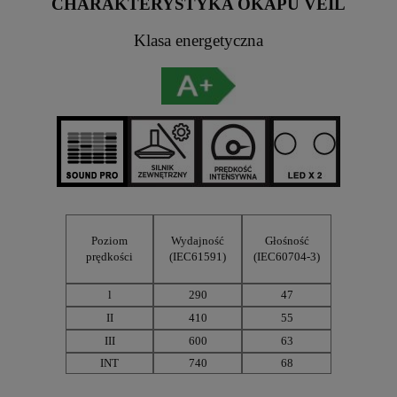
CHARAKTERYSTYKA OKAPU VEIL
Klasa energetyczna
Poziom
Wydajność
Głośność
prędkości
(IEC61591)
(IEC60704-3)
l
290
47
II
410
55
III
600
63
INT
740
68