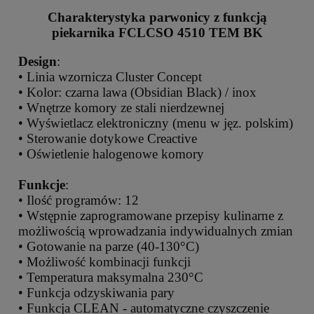
Charakterystyka parwonicy z funkcją
piekarnika FCLCSO 4510 TEM BK
Design
:
• Linia wzornicza Cluster Concept
• Kolor: czarna lawa (Obsidian Black) / inox
• Wnętrze komory ze stali nierdzewnej
• Wyświetlacz elektroniczny (menu w jęz. polskim)
• Sterowanie dotykowe Creactive
• Oświetlenie halogenowe komory
Funkcje
:
• Ilość programów: 12
• Wstępnie zaprogramowane przepisy kulinarne z
możliwością wprowadzania indywidualnych zmian
• Gotowanie na parze (40-130°C)
• Możliwość kombinacji funkcji
• Temperatura maksymalna 230°C
• Funkcja odzyskiwania pary
• Funkcja CLEAN - automatyczne czyszczenie