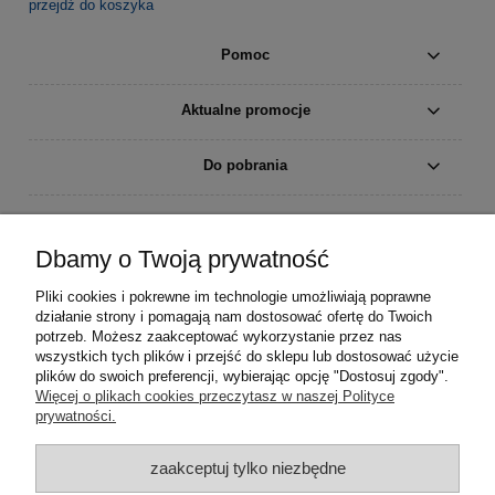
przejdź do koszyka
Pomoc
Aktualne promocje
Do pobrania
Moje konto
Dbamy o Twoją prywatność
Płatności i dostawa
Pliki cookies i pokrewne im technologie umożliwiają poprawne
działanie strony i pomagają nam dostosować ofertę do Twoich
Informacje
potrzeb. Możesz zaakceptować wykorzystanie przez nas
wszystkich tych plików i przejść do sklepu lub dostosować użycie
plików do swoich preferencji, wybierając opcję "Dostosuj zgody".
O nas
Więcej o plikach cookies przeczytasz w naszej Polityce
prywatności.
zaakceptuj tylko niezbędne