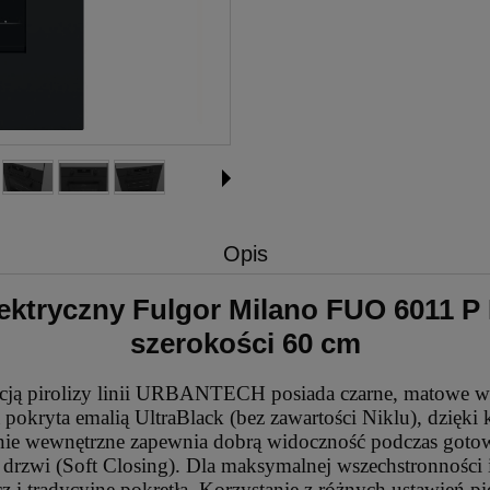
Opis
lektryczny Fulgor Milano FUO 6011 P 
szerokości 60 cm
cją pirolizy linii URBANTECH posiada czarne, matowe wy
pokryta emalią UltraBlack (bez zawartości Niklu), dzięki k
lenie wewnętrzne zapewnia dobrą widoczność podczas g
 drzwi (Soft Closing). Dla maksymalnej wszechstronnoś
 tradycyjne pokrętła. Korzystanie z różnych ustawień piek