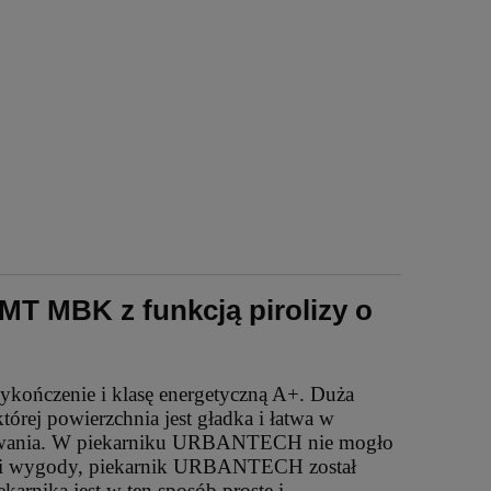
MT MBK z funkcją pirolizy o
kończenie i klasę energetyczną A+. Duża
tórej powierzchnia jest gładka i łatwa w
otowania. W piekarniku URBANTECH nie mogło
ci i wygody, piekarnik URBANTECH został
arnika jest w ten sposób proste i