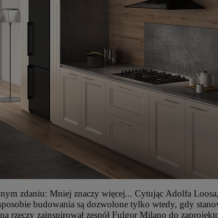
daniu: Mniej znaczy więcej... Cytując Adolfa Loosa, sły
sobie budowania są dozwolone tylko wtedy, gdy stanowi
 na rzeczy zainspirował zespół Fulgor Milano do zaprojek