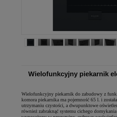
Wielofunkcyjny piekarnik e
Wielofunkcyjny piekarnik do zabudowy z funk
komora piekarnika ma pojemność 65 l. i została 
utrzymaniu czystości, a dwupunktowe oświet
również zabraknąć systemu cichego domykania
wyposażony w precyzyjny, cyfrowy wyświetlacz i