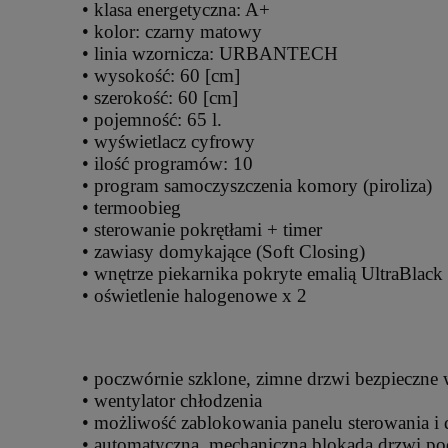
• klasa energetyczna: A+
• kolor: czarny matowy
• linia wzornicza: URBANTECH
• wysokość: 60 [cm]
• szerokość: 60 [cm]
• pojemność: 65 l.
• wyświetlacz cyfrowy
• ilość programów: 10
• program samoczyszczenia komory (piroliza)
• termoobieg
• sterowanie pokrętłami + timer
• zawiasy domykające (Soft Closing)
• wnętrze piekarnika pokryte emalią UltraBlack 
• oświetlenie halogenowe x 2
• poczwórnie szklone, zimne drzwi bezpieczne 
• wentylator chłodzenia
• możliwość zablokowania panelu sterowania i d
• automatyczna, mechaniczna blokada drzwi pod