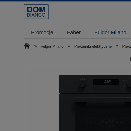
Promocje
Faber
Fulgor Milano
»
»
»
Fulgor Milano
Piekarniki elektryczne
Piek