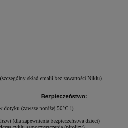
(szczególny skład emalii bez zawartości Niklu)
Bezpieczeństwo:
w dotyku (zawsze poniżej 50°C !)
rzwi (dla zapewnienia bezpieczeństwa dzieci)
czas cyklu samoczyszczenia (pirolizy)