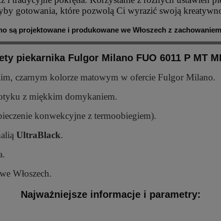
ryby gotowania, które pozwolą Ci wyrazić swoją kreatywn
ano są projektowane i produkowane we Włoszech z zachowaniem
ety piekarnika Fulgor Milano FUO 6011 P MT 
ckim, czarnym kolorze matowym w ofercie Fulgor Milano.
 dotyku z miękkim domykaniem.
ieczenie konwekcyjne z termoobiegiem).
alią
UltraBlack
.
a.
 we Włoszech.
Najważniejsze informacje i parametry: