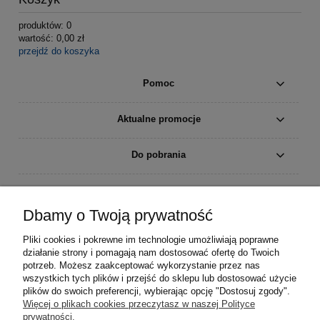
produktów:
0
wartość:
0,00 zł
przejdź do koszyka
Pomoc
Aktualne promocje
Do pobrania
Moje konto
Dbamy o Twoją prywatność
Płatności i dostawa
Pliki cookies i pokrewne im technologie umożliwiają poprawne
działanie strony i pomagają nam dostosować ofertę do Twoich
Informacje
potrzeb. Możesz zaakceptować wykorzystanie przez nas
wszystkich tych plików i przejść do sklepu lub dostosować użycie
plików do swoich preferencji, wybierając opcję "Dostosuj zgody".
O nas
Więcej o plikach cookies przeczytasz w naszej Polityce
prywatności.