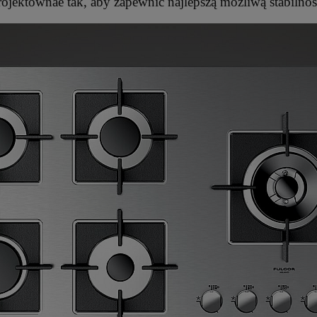
rojektownae tak, aby zapewnić najlepszą możliwą stabilnoś