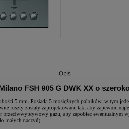
Opis
Milano FSH 905 G DWK XX o szerokoś
grubości 5 mm. Posiada 5 mosiężnych palników, w tym j
ne ruszty zostały zaprojektowane tak, aby zapewnić najlep
ór przeciwwypływowy gazu, aby zapobiec ewentualnym wyc
do małych naczyń).