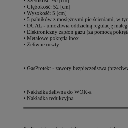
• Szerokość: 90 [cm]
• Głębokość: 52 [cm]
• Wysokość: 5 [cm]
• 5 palników z mosiężnymi pierścieniami, w 
• DUAL - umożliwia oddzielną regulację małego
• Elektroniczny zapłon gazu (za pomocą pokręt
• Metalowe pokrętła inox
• Żeliwne ruszty
• GasProtekt - zawory bezpieczeństwa (przeci
• Nakładka żeliwna do WOK-a
• Nakładka redukcyjna