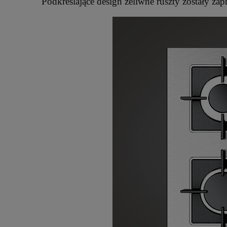
Podkreslające design żeliwne ruszty zostały zap