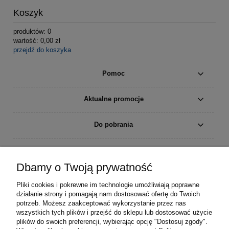
Koszyk
produktów:
0
wartość:
0,00 zł
przejdź do koszyka
Pomoc
Aktualne promocje
Do pobrania
Moje konto
Dbamy o Twoją prywatność
Płatności i dostawa
Pliki cookies i pokrewne im technologie umożliwiają poprawne
działanie strony i pomagają nam dostosować ofertę do Twoich
Informacje
potrzeb. Możesz zaakceptować wykorzystanie przez nas
wszystkich tych plików i przejść do sklepu lub dostosować użycie
plików do swoich preferencji, wybierając opcję "Dostosuj zgody".
O nas