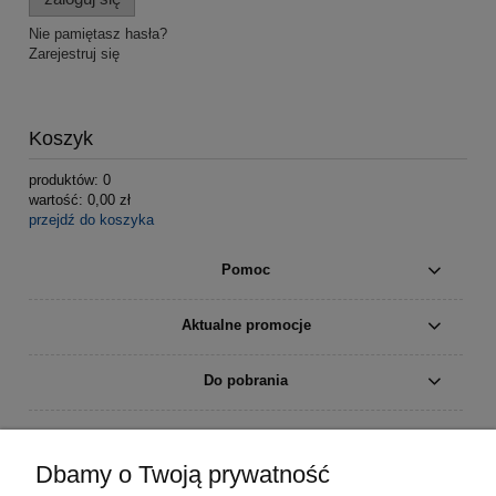
Nie pamiętasz hasła?
Zarejestruj się
Koszyk
produktów:
0
wartość:
0,00 zł
przejdź do koszyka
Pomoc
Aktualne promocje
Do pobrania
Moje konto
Dbamy o Twoją prywatność
Płatności i dostawa