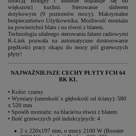
funkcją Bridge) i idealnie dopasuje się do
większości kuchni. Sterowanie sliderem
dotykowym (9 poziomów mocy). Maksymalne
bezpieczeństwo Użytkownika. Możliwość montażu
na powierzchni blatu i na równi z blatem.
Technologia zdalnego sterowania falami radiowymi
K-Link pozwala na automatyczne dostosowanie
prędkości pracy okapu do mocy pól grzewczych
płyty!
NAJWAŻNIEJSZE CECHY PŁYTY FCH 64
BK KL
• Kolor: czarny
• Wymiary (szerokość x głębokość od ściany): 580
x 520 mm
• Sposób montażu: na blacie/na równi z blatem
• Ilość grzewczych pól indukcyjnych: 4
2 x 220x197 mm, o mocy 2100 W (Booster