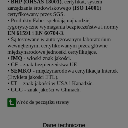
•
BHP (OHSAS 18001)
, certyfikat, system
zarządzania środowiskowego
(ISO 14001
)
certyfikowany przez SGS.
• Produkty Faber spełniają najbardziej
rygorystyczne wymagania bezpieczeństwa i normy
EN 61591
i
EN 60704-3
.
• Są testowane w autoryzowanym laboratorium
wewnętrznym, certyfikowanym przez główne
międzynarodowe jednostki certyfikujące.
•
IMQ
- włoski znak jakości.
•
CE
- znak bezpieczeństwa UE.
•
SEMKO
- międzynarodowa certyfikacja Intertek
(Etykieta jakości ETL).
•
UL
- znak jakości w USA i Kanadzie.
•
CCC
- znak jakości w Chinach.
Wróć do początku strony
Dane techniczne