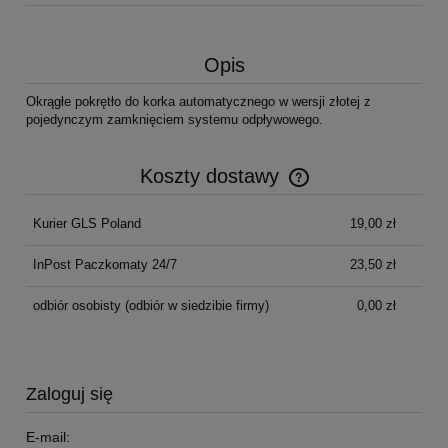
Opis
Okrągłe pokrętło do korka automatycznego w wersji złotej z
pojedynczym zamknięciem systemu odpływowego.
Koszty dostawy
Cena nie zawiera ewentualnych kosztów płatności
Kurier GLS Poland
19,00 zł
InPost Paczkomaty 24/7
23,50 zł
odbiór osobisty
(odbiór w siedzibie firmy)
0,00 zł
Zaloguj się
E-mail: