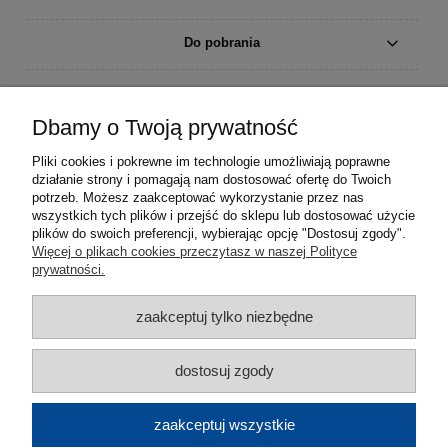
Do pobrania
Moje konto
Dbamy o Twoją prywatność
Płatności i dostawa
Pliki cookies i pokrewne im technologie umożliwiają poprawne
działanie strony i pomagają nam dostosować ofertę do Twoich
Informacje
potrzeb. Możesz zaakceptować wykorzystanie przez nas
wszystkich tych plików i przejść do sklepu lub dostosować użycie
plików do swoich preferencji, wybierając opcję "Dostosuj zgody".
O nas
Więcej o plikach cookies przeczytasz w naszej Polityce
prywatności.
zaakceptuj tylko niezbędne
dostosuj zgody
zaakceptuj wszystkie