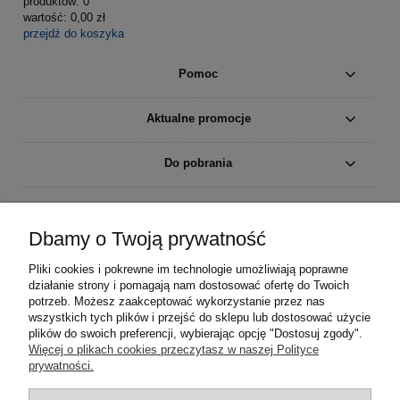
produktów:
0
wartość:
0,00 zł
przejdź do koszyka
Pomoc
Aktualne promocje
Do pobrania
Moje konto
Dbamy o Twoją prywatność
Płatności i dostawa
Pliki cookies i pokrewne im technologie umożliwiają poprawne
działanie strony i pomagają nam dostosować ofertę do Twoich
Informacje
potrzeb. Możesz zaakceptować wykorzystanie przez nas
wszystkich tych plików i przejść do sklepu lub dostosować użycie
plików do swoich preferencji, wybierając opcję "Dostosuj zgody".
O nas
Więcej o plikach cookies przeczytasz w naszej Polityce
prywatności.