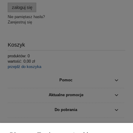
zaloguj się
Nie pamiętasz hasła?
Zarejestruj się
Koszyk
produktów:
0
wartość:
0,00 zł
przejdź do koszyka
Pomoc
Aktualne promocje
Do pobrania
Moje konto