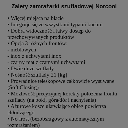
Zalety zamrażarki szufladowej Norcool
• Więcej miejsca na blacie
• Integruje się ze wszystkimi typami kuchni
• Dobra widoczność i łatwy dostęp do
przechowywanych produktów
• Opcja 3 różnych frontów:
- meblowych
- inox z uchwytami inox
- czarny mat z czarnymi uchwytami
• Dwie duże szuflady
• Nośność szuflady 21 [kg]
• Prowadnice teleskopowe całkowicie wysuwane
(Soft Closing)
• Możliwość precyzyjnej korekty położenia frontu
szuflady (na boki, góra/dół i nachylenia)
• Ażurowe kosze ułatwiające obieg powietrza
chłodzącego
• No frost (bezobsługowy z automatycznym
rozmrażaniem)