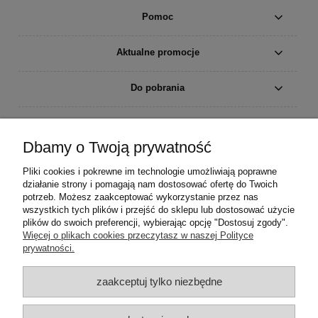
Pomoc
Aktualne promocje
Do pobrania
Moje konto
Dbamy o Twoją prywatność
Płatności i dostawa
Pliki cookies i pokrewne im technologie umożliwiają poprawne
działanie strony i pomagają nam dostosować ofertę do Twoich
Informacje
potrzeb. Możesz zaakceptować wykorzystanie przez nas
wszystkich tych plików i przejść do sklepu lub dostosować użycie
plików do swoich preferencji, wybierając opcję "Dostosuj zgody".
O nas
Więcej o plikach cookies przeczytasz w naszej Polityce
prywatności.
zaakceptuj tylko niezbędne