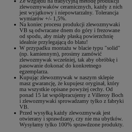
Ze względu na tradycyjną metodę produkcji
zlewozmywaków ceramicznych, każdy z nich
jest wyjątkowy i niepowtarzalny. Tolerancja
wymiarów +/- 1,5%.
Na koniec procesu produkcji zlewozmywaki
VB są odwracane dnem do góry i frezowane
od spodu, aby miały płaską powierzchnię
idealnie przylegającą do blatu!
W przypadku montażu w blacie typu "solid"
(np. kamiennym), prosimy zamówić
zlewozmywak wcześniej, tak aby obróbkę i
pasowanie dokonać do konkretnego
egzemplarza.
Kupując zlewozmywak w naszym sklepie
masz gwarancję, że kupujesz oryginał, który
ma wszystkie opisane powyżej cechy. Od
ponad 15 lat współpracujemy z Villeroy Boch
i zlewozmywaki sprowadzamy tylko z fabryki
VB.
Przed wysyłką każdy zlewozmywak jest
otwierany i sprawdzany, czy nie ma ubytków.
Wysyłamy tylko 100% sprawdzone produkty.