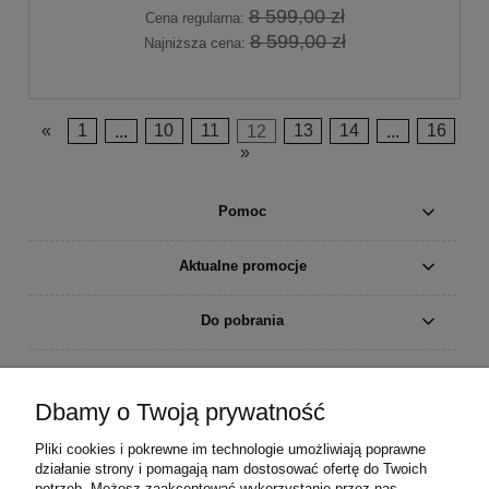
8 599,00 zł
Cena regularna:
8 599,00 zł
Najniższa cena:
«
1
...
10
11
12
13
14
...
16
»
Pomoc
Aktualne promocje
Do pobrania
Moje konto
Dbamy o Twoją prywatność
Płatności i dostawa
Pliki cookies i pokrewne im technologie umożliwiają poprawne
działanie strony i pomagają nam dostosować ofertę do Twoich
Informacje
potrzeb. Możesz zaakceptować wykorzystanie przez nas