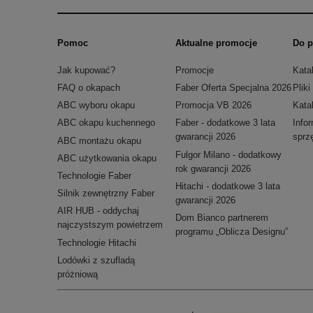
Pomoc
Aktualne promocje
Do p
Jak kupować?
Promocje
Kata
FAQ o okapach
Faber Oferta Specjalna 2026
Plik
ABC wyboru okapu
Promocja VB 2026
Kata
ABC okapu kuchennego
Faber - dodatkowe 3 lata
Info
gwarancji 2026
sprz
ABC montażu okapu
Fulgor Milano - dodatkowy
ABC użytkowania okapu
rok gwarancji 2026
Technologie Faber
Hitachi - dodatkowe 3 lata
Silnik zewnętrzny Faber
gwarancji 2026
AIR HUB - oddychaj
Dom Bianco partnerem
najczystszym powietrzem
programu „Oblicza Designu”
Technologie Hitachi
Lodówki z szufladą
próżniową