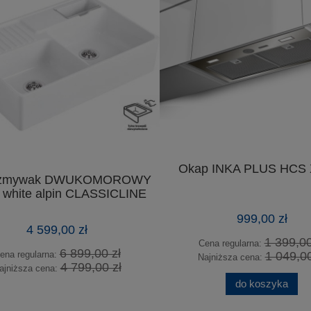
Okap INKA PLUS HCS X
zmywak DWUKOMOROWY
white alpin CLASSICLINE
999,00 zł
4 599,00 zł
1 399,00 
Cena regularna:
6 899,00 zł
1 049,00 
na regularna:
Najniższa cena:
4 799,00 zł
jniższa cena:
do koszyka