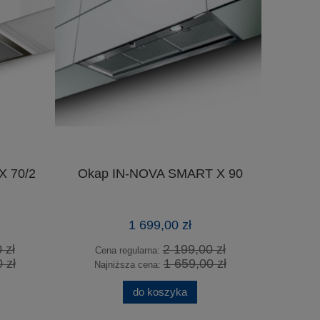
 70/2
Okap IN-NOVA SMART X 90
Okap 
1 699,00 zł
zł
2 199,00 zł
Cena regularna:
zł
1 659,00 zł
Cena
Najniższa cena:
Najn
do koszyka