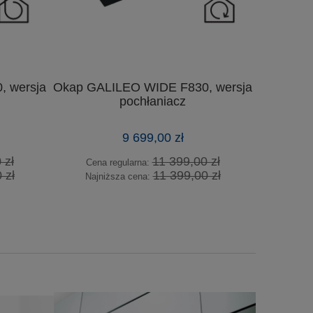
 wersja
Okap GALILEO WIDE F830, wersja
Okap GAL
pochłaniacz
9 699,00 zł
 zł
11 399,00 zł
Cena regularna:
Cena
 zł
11 399,00 zł
Najniższa cena:
Najn