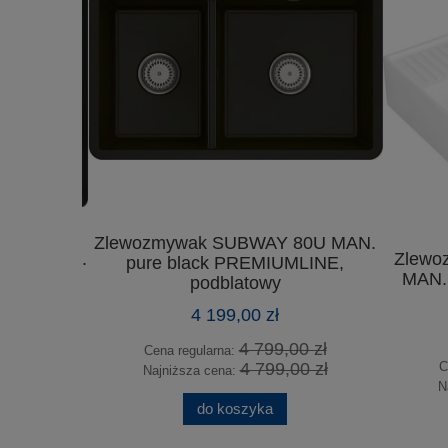
Zlewozmywak SUBWAY 80U MAN.
0SU MAN.
Zlewo
pure black PREMIUMLINE,
LINE,
MAN. 
podblatowy
4 199,00 zł
4 799,00 zł
Cena regularna:
0 zł
4 799,00 zł
Ce
Najniższa cena:
0 zł
Na
do koszyka