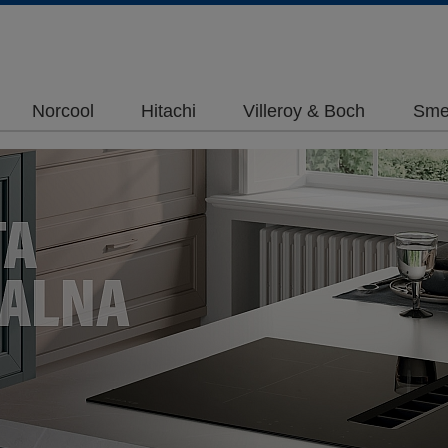
Norcool
Hitachi
Villeroy & Boch
Sme