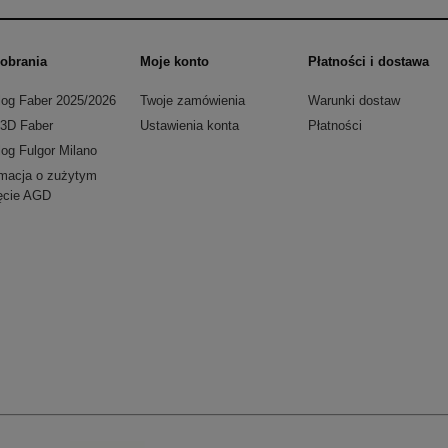
obrania
Moje konto
Płatności i dostawa
log Faber 2025/2026
Twoje zamówienia
Warunki dostaw
i 3D Faber
Ustawienia konta
Płatności
log Fulgor Milano
rmacja o zużytym
ęcie AGD